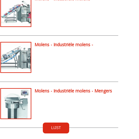
Bevroren vlees molens - GW300
Molens - Industriële molens -
Bevroren vlees molens - GX400
Molens - Industriële molens - Mengers
/ molens - K30
LIJST