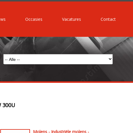
uws
Occasies
Vacatures
Contact
W 300U
Molens - Industriële molens -