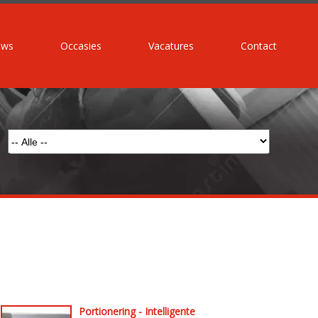
uws
Occasies
Vacatures
Contact
Portionering - Intelligente