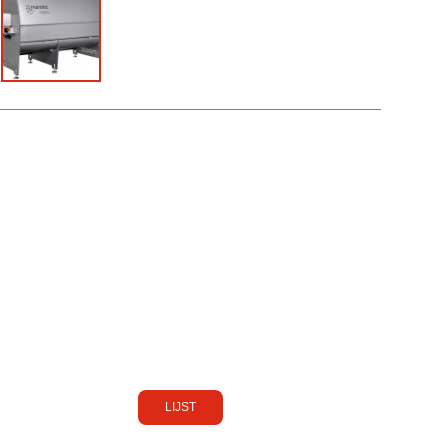
portioneermachine
LIJST