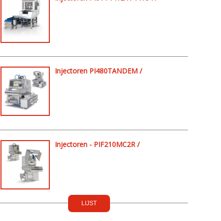
PI238MC2R / PI102 / PI156 /
PI236MC2R / PI354MC2R
Injectoren PI480TANDEM /
PI600TANDEM / PI600DUO /
PI750DUO
Injectoren - PIF210MC2R /
PIF473MC2R / PIF650MC2R
LIJST