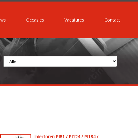
uws
Occasies
Vacatures
Contact
Injectoren PI81 / PI124 / PI184 /