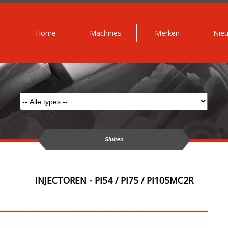
Home
Machines
Merken
Nie
Sluiten
INJECTOREN - PI54 / PI75 / PI105MC2R