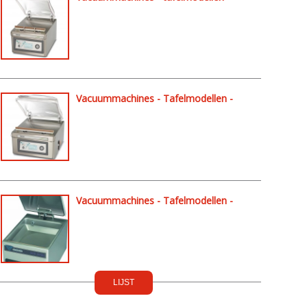
Lynx 32
Vacuummachines - Tafelmodellen -
Lynx 42
Vacuummachines - Tafelmodellen -
Mini jumbo
LIJST