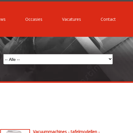
uws
Occasies
Vacatures
Contact
Vacuummachines - tafelmodellen -