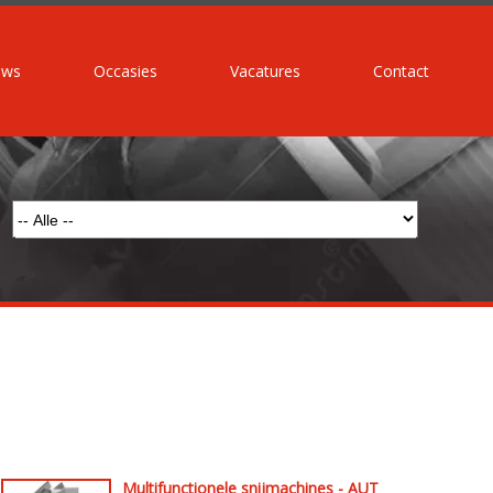
uws
Occasies
Vacatures
Contact
Multifunctionele snijmachines - AUT