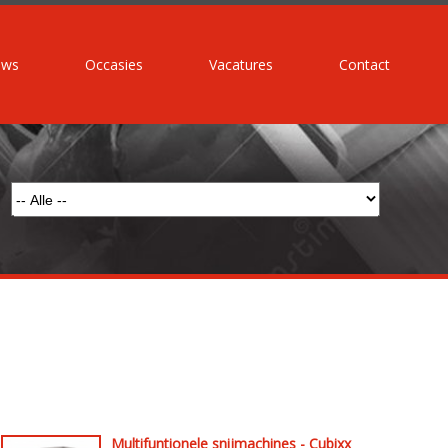
uws
Occasies
Vacatures
Contact
Multifuntionele snijmachines - Cubixx