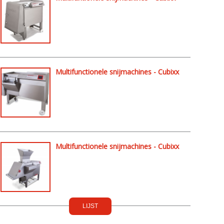
100L
Multifunctionele snijmachines - Cubixx
100 CX
Multifunctionele snijmachines - Cubixx
100 LP
LIJST