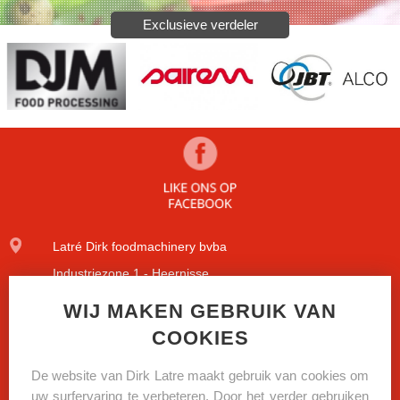
Exclusieve verdeler
Latré Dirk foodmachinery bvba
Industriezone 1 - Heernisse
Diamantstraat 9
WIJ MAKEN GEBRUIK VAN
COOKIES
8600 Diksmuide
+32(0)51/51.09.84
De website van Dirk Latre maakt gebruik van cookies om
uw surfervaring te verbeteren. Door het verder gebruiken