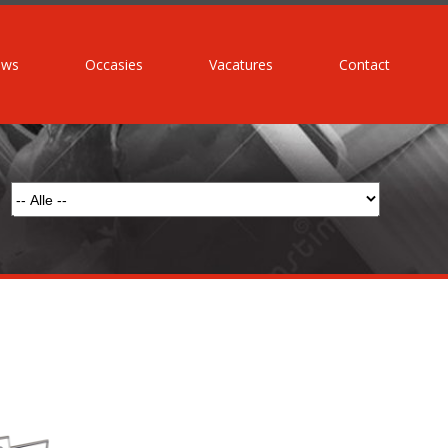
uws
Occasies
Vacatures
Contact