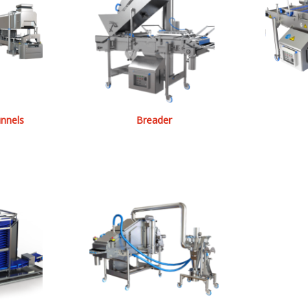
nnels
Breader