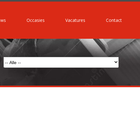
uws
Occasies
Vacatures
Contact