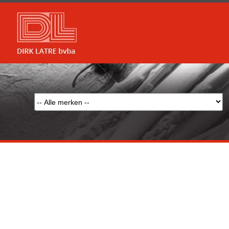
Array

(

    [type] => 8

    [message] => Undefined offset: 0

    [file] => /mnt/bilbo-disk1/websites/latre.be/www/modules/database/frontend/database.php

    [line] => 97

Array

(

    [type] => 8

    [message] => Trying to get property of non-object

    [file] => /mnt/bilbo-disk1/websites/latre.be/www/modules/database/frontend/database.php

    [line] => 97
