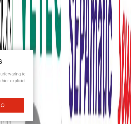
S
rfervaring te
hier expliciet
FO