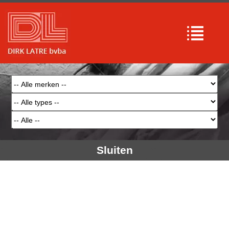
Array

(

    [type] => 8

    [message] => Undefined offset: 0

    [file] => /mnt/bilbo-
disk1/websites/latre.be/www/modules/database
/frontend/database.php

    [line] => 97

Array

(

    [type] => 8

    [message] => Trying to get property of 
non-object

    [file] => /mnt/bilbo-
disk1/websites/latre.be/www/modules/database
/frontend/database.php

    [line] => 97

Sluiten