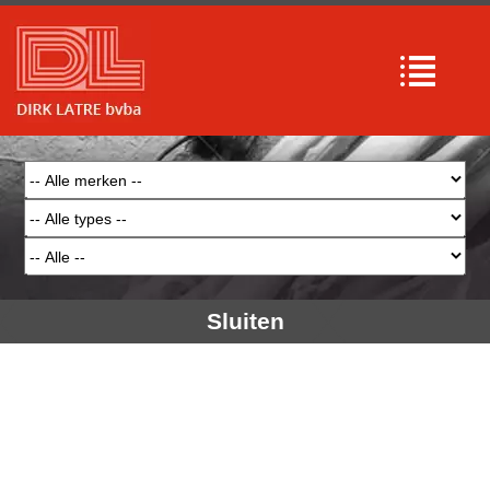
Array

(

    [type] => 8

    [message] => Undefined offset: 0

    [file] => /mnt/bilbo-
disk1/websites/latre.be/www/modules/database
/frontend/database.php

    [line] => 51

Array

(

    [type] => 8

    [message] => Trying to get property of 
non-object

    [file] => /mnt/bilbo-
disk1/websites/latre.be/www/modules/database
/frontend/database.php

    [line] => 51

Sluiten