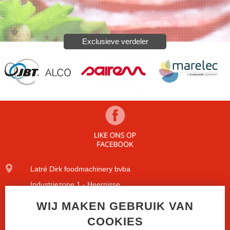
Exclusieve verdeler
Latré Dirk foodmachinery bvba
Industriezone 1 - Heernisse
Diamantstraat 9
WIJ MAKEN GEBRUIK VAN
COOKIES
8600 Diksmuide