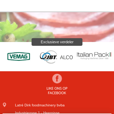
Exclusieve verdeler
Latré Dirk foodmachinery bvba
Industriezone 1 - Heernisse