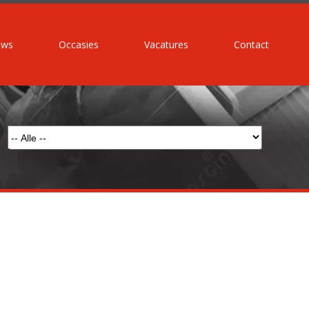
uws
Occasies
Vacatures
Contact