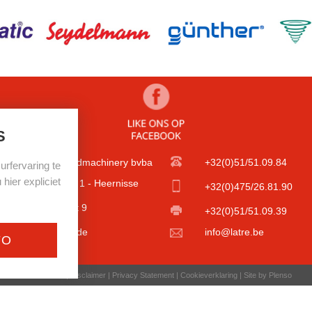
S
Latré Dirk foodmachinery bvba
+32(0)51/51.09.84
rfervaring te
hier expliciet
Industriezone 1 - Heernisse
+32(0)475/26.81.90
Diamantstraat 9
+32(0)51/51.09.39
8600 Diksmuide
info@latre.be
FO
© Latre 2026 |
Disclaimer
|
Privacy Statement
|
Cookieverklaring
|
Site by Plenso