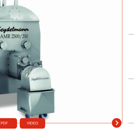
PDF
VIDEO