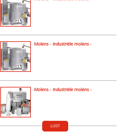
Automatische molens K - AU200 K
Molens - Industriële molens -
Automatische molens K - AV250 K
Molens - Industriële molens -
Automatische molens - AE130-3
LIJST