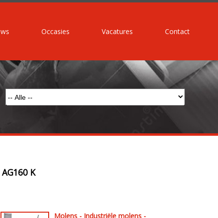
uws
Occasies
Vacatures
Contact
 AG160 K
Molens - Industriële molens -