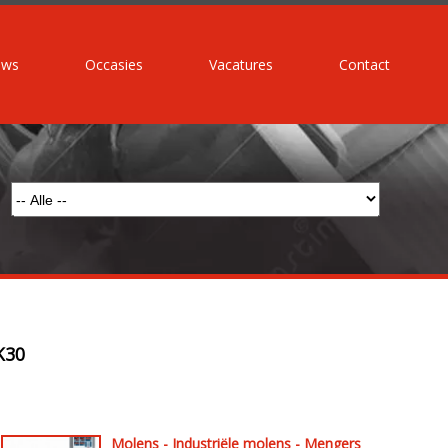
uws
Occasies
Vacatures
Contact
K30
Molens - Industriële molens - Mengers