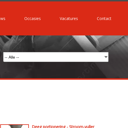
uws
Occasies
Vacatures
Contact
Deeg portionering - Stroom-vuller