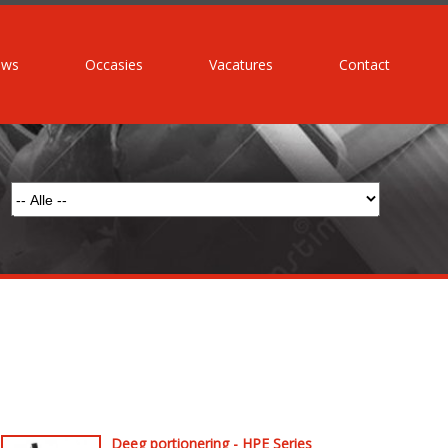
uws
Occasies
Vacatures
Contact
Deeg portionering - HPE Series