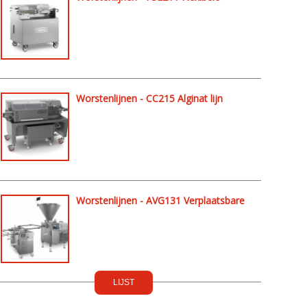
worstenlijn
Worstenlijnen - CC215 Alginat lijn
Worstenlijnen - AVG131 Verplaatsbare
portioneer & link machine
LIJST