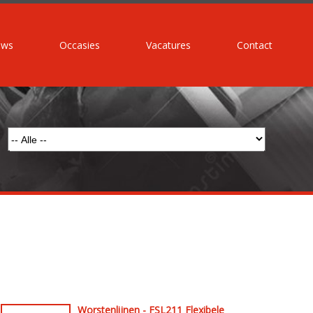
uws
Occasies
Vacatures
Contact
Worstenlijnen - FSL211 Flexibele