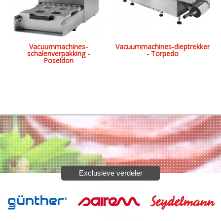
Vacuummachines-
Vacuummachines-dieptrekker
schalenverpakking -
- Torpedo
Poseidon
Exclusieve verdeler