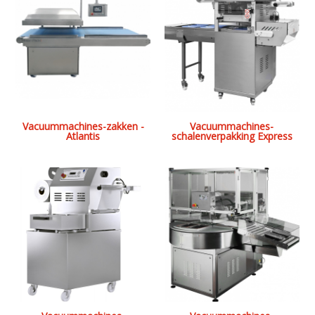
Vacuummachines-zakken -
Vacuummachines-
Atlantis
schalenverpakking Express