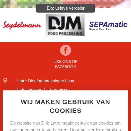
Exclusieve verdeler
Latré Dirk foodmachinery bvba
Industriezone 1 - Heernisse
Diamantstraat 9
WIJ MAKEN GEBRUIK VAN
COOKIES
8600 Diksmuide
+32(0)51/51.09.84
De website van Dirk Latre maakt gebruik van cookies om
uw surfervaring te verbeteren. Door het verder gebruiken