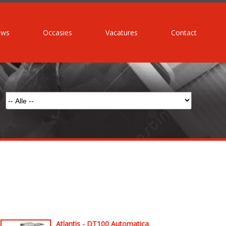
uws
Occasies
Vacatures
Contact
Atlantis - DT100 Automatica