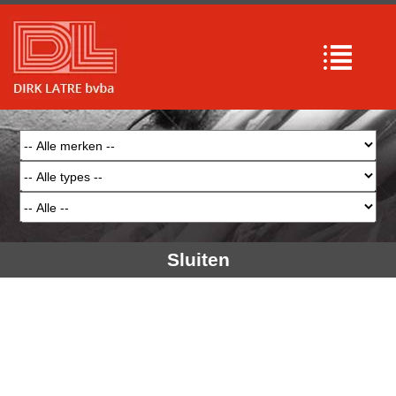
Array

(

    [type] => 8

    [message] => Undefined offset: 0

    [file] => /mnt/bilbo-
disk1/websites/latre.be/www/modules/database
/frontend/database.php

    [line] => 51

Array

(

    [type] => 8

    [message] => Trying to get property of 
non-object

    [file] => /mnt/bilbo-
disk1/websites/latre.be/www/modules/database
/frontend/database.php

    [line] => 51

Sluiten