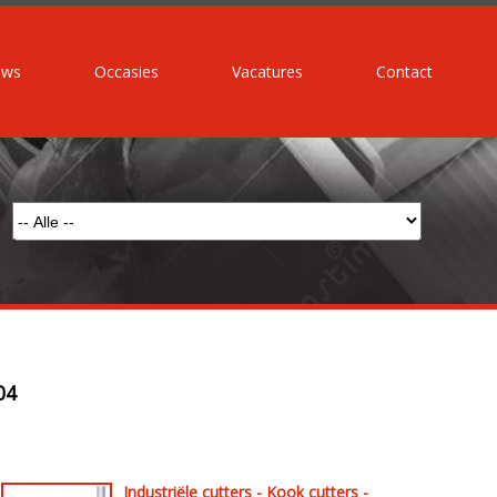
uws
Occasies
Vacatures
Contact
04
Industriële cutters - Kook cutters -