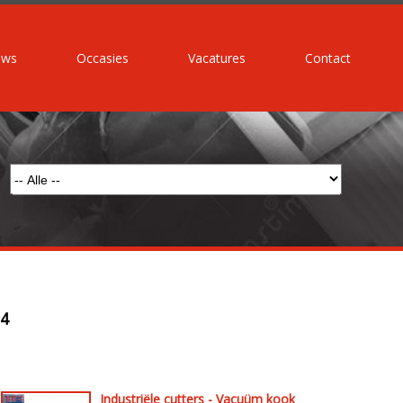
uws
Occasies
Vacatures
Contact
4
Industriële cutters - Vacuüm kook