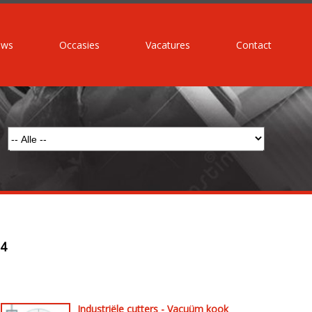
uws
Occasies
Vacatures
Contact
4
Industriële cutters - Vacuüm kook