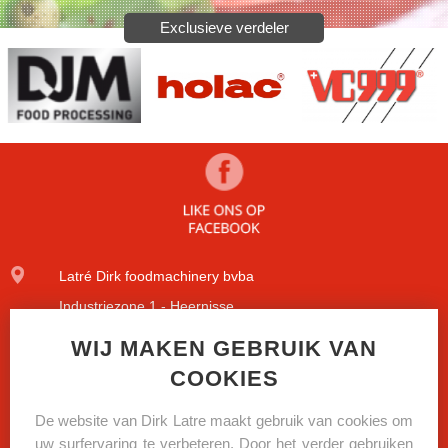
Exclusieve verdeler
Latré Dirk foodmachinery bvba
Industriezone 1 - Heernisse
Diamantstraat 9
WIJ MAKEN GEBRUIK VAN
COOKIES
8600 Diksmuide
+32(0)51/51.09.84
De website van Dirk Latre maakt gebruik van cookies om
uw surfervaring te verbeteren. Door het verder gebruiken