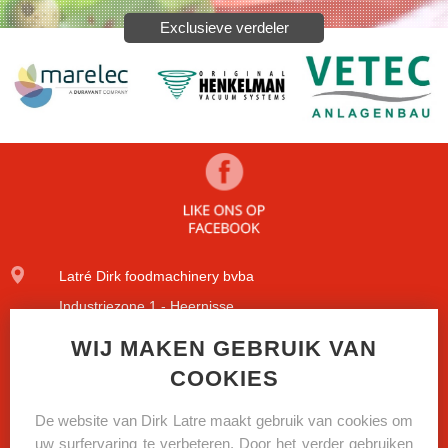
Exclusieve verdeler
Latré Dirk foodmachinery bvba
Industriezone 1 - Heernisse
Diamantstraat 9
WIJ MAKEN GEBRUIK VAN
COOKIES
8600 Diksmuide
+32(0)51/51.09.84
De website van Dirk Latre maakt gebruik van cookies om
uw surfervaring te verbeteren. Door het verder gebruiken