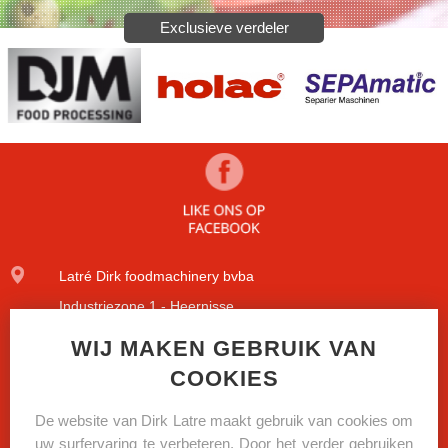
Exclusieve verdeler
Latré Dirk foodmachinery bvba
Industriezone 1 - Heernisse
Diamantstraat 9
WIJ MAKEN GEBRUIK VAN
COOKIES
8600 Diksmuide
+32(0)51/51.09.84
De website van Dirk Latre maakt gebruik van cookies om
uw surfervaring te verbeteren. Door het verder gebruiken