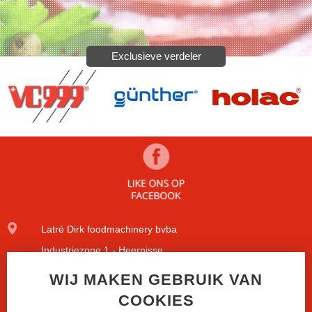
Exclusieve verdeler
Latré Dirk foodmachinery bvba
Industriezone 1 - Heernisse
Diamantstraat 9
WIJ MAKEN GEBRUIK VAN
COOKIES
8600 Diksmuide