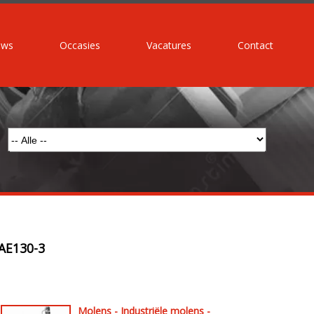
uws
Occasies
Vacatures
Contact
AE130-3
Molens - Industriële molens -