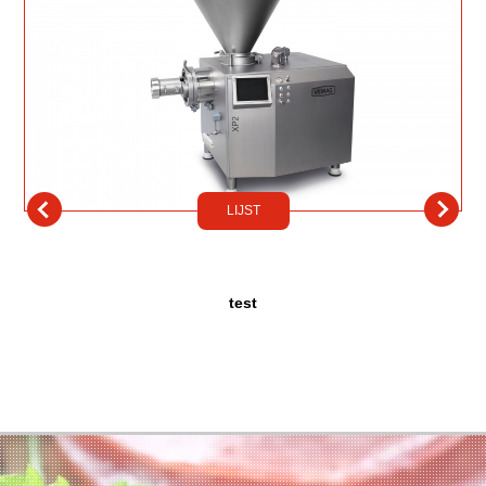
LIJST
test