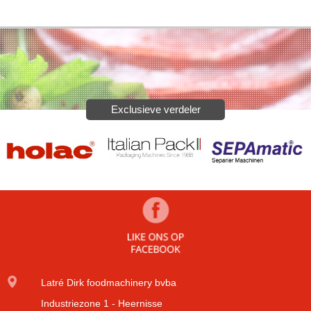
Exclusieve verdeler
Latré Dirk foodmachinery bvba
Industriezone 1 - Heernisse