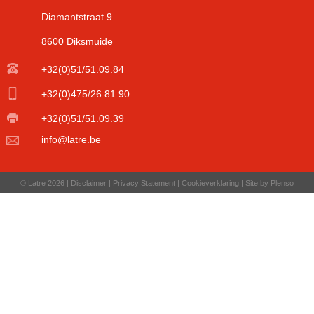
Diamantstraat 9
8600 Diksmuide
+32(0)51/51.09.84
+32(0)475/26.81.90
+32(0)51/51.09.39
info@latre.be
© Latre 2026 |
Disclaimer
|
Privacy Statement
|
Cookieverklaring
|
Site by Plenso