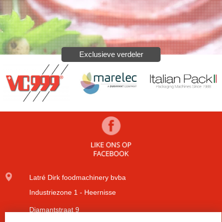
Exclusieve verdeler
Latré Dirk foodmachinery bvba
Industriezone 1 - Heernisse
Diamantstraat 9